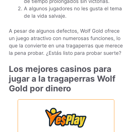
de tiempo prolongados sin victorias.
A algunos jugadores no les gusta el tema
de la vida salvaje.
A pesar de algunos defectos, Wolf Gold ofrece
un juego atractivo con numerosas funciones, lo
que la convierte en una tragaperras que merece
la pena probar. ¿Estás listo para probar suerte?
Los mejores casinos para
jugar a la tragaperras Wolf
Gold por dinero