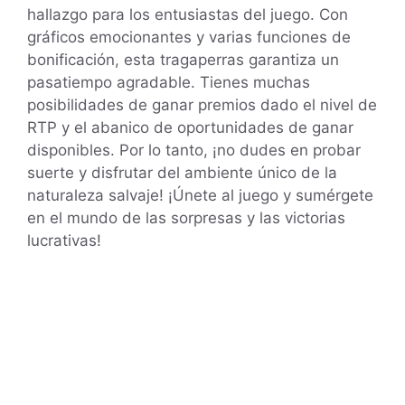
hallazgo para los entusiastas del juego. Con
gráficos emocionantes y varias funciones de
bonificación, esta tragaperras garantiza un
pasatiempo agradable. Tienes muchas
posibilidades de ganar premios dado el nivel de
RTP y el abanico de oportunidades de ganar
disponibles. Por lo tanto, ¡no dudes en probar
suerte y disfrutar del ambiente único de la
naturaleza salvaje! ¡Únete al juego y sumérgete
en el mundo de las sorpresas y las victorias
lucrativas!