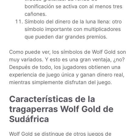
bonificación se activa con al menos tres
cañones.
Símbolo del dinero de la luna llena: otro
símbolo importante con multiplicadores
que pueden dar grandes premios.
Como puede ver, los símbolos de Wolf Gold son
muy variados. Y esto es una gran ventaja, ¿no?
Después de todo, los jugadores obtienen una
experiencia de juego única y ganan dinero real,
mientras simplemente disfrutan del juego.
Características de la
tragaperras Wolf Gold de
Sudáfrica
Wolf Gold se distingue de otros juegos de