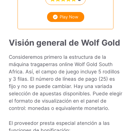
Play Now
Visión general de Wolf Gold
Consideremos primero la estructura de la
máquina tragaperras online Wolf Gold South
Africa. Así, el campo de juego incluye 5 rodillos
y 3 filas. El número de líneas de pago (25) es
fijo y no se puede cambiar. Hay una variada
selección de apuestas disponibles. Puede elegir
el formato de visualización en el panel de
control: monedas o equivalente monetario.
El proveedor presta especial atención a las
funciones de bonificación: