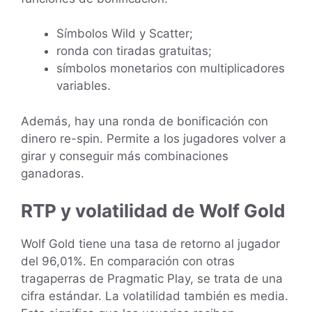
Símbolos Wild y Scatter;
ronda con tiradas gratuitas;
símbolos monetarios con multiplicadores
variables.
Además, hay una ronda de bonificación con
dinero re-spin. Permite a los jugadores volver a
girar y conseguir más combinaciones
ganadoras.
RTP y volatilidad de Wolf Gold
Wolf Gold tiene una tasa de retorno al jugador
del 96,01%. En comparación con otras
tragaperras de Pragmatic Play, se trata de una
cifra estándar. La volatilidad también es media.