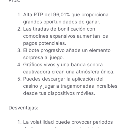
Pros:
Alta RTP del 96,01% que proporciona
grandes oportunidades de ganar.
Las tiradas de bonificación con
comodines expansivos aumentan los
pagos potenciales.
El bote progresivo añade un elemento
sorpresa al juego.
Gráficos vivos y una banda sonora
cautivadora crean una atmósfera única.
Puedes descargar la aplicación del
casino y jugar a tragamonedas increíbles
desde tus dispositivos móviles.
Desventajas:
La volatilidad puede provocar periodos