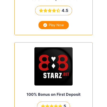
4.5
Play Now
100% Bonus on First Deposit
5